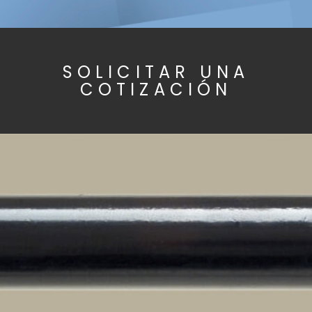
Tubo andamio, pintado en negro – Mario Orlando,
Faem1
SOLICITAR UNA
COTIZACIÓN
Abrazadera giratoria – Andamio de tubos y
abrazaderas, Mario Orlando, Faem1