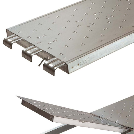
Tavola metallica con botola, in lamiera zincata (con
bugnatura antiscivolo e fori di defluenza)
Tavola Fermapiede metallica, in lamiera zincata